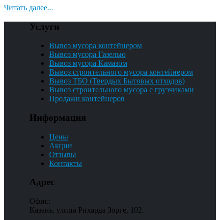
Читать далее...
Услуги
Вывоз мусора контейнером
Вывоз мусора Газелью
Вывоз мусора Камазом
Вывоз строительного мусора контейнером
Вывоз ТБО (Твердых Бытовых отходов)
Вывоз строительного мусора с грузчиками
Продажи контейнеров
Информация
Цены
Акции
Отзывы
Контакты
Адрес
Офис:
Казань, улица Рихарда Зорге, 102.