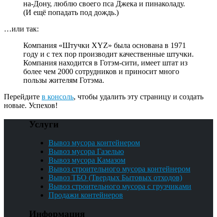
на-Дону, люблю своего пса Джека и пинаколаду.
(И ещё попадать под дождь.)
…или так:
Компания «Штучки XYZ» была основана в 1971
году и с тех пор производит качественные штучки.
Компания находится в Готэм-сити, имеет штат из
более чем 2000 сотрудников и приносит много
пользы жителям Готэма.
Перейдите
в консоль
, чтобы удалить эту страницу и создать
новые. Успехов!
Услуги
Вывоз мусора контейнером
Вывоз мусора Газелью
Вывоз мусора Камазом
Вывоз строительного мусора контейнером
Вывоз ТБО (Твердых Бытовых отходов)
Вывоз строительного мусора с грузчиками
Продажи контейнеров
Информация